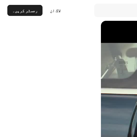
لاگ ان
رجسٹر کریں۔