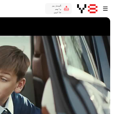
گیمز پر
واپس
جائیں
Auto
144p