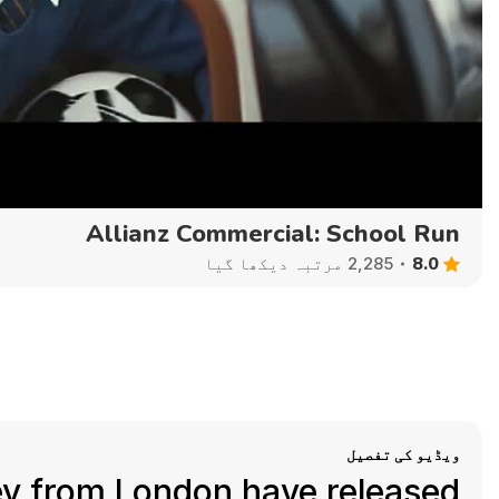
240p
360p
480p
720p
Allianz Commercial: School Run
8.0
2,285 مرتبہ دیکھا گیا
ویڈیو کی تفصیل
ey from London have released