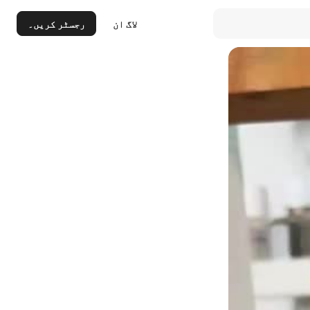
لاگ ان
رجسٹر کریں۔