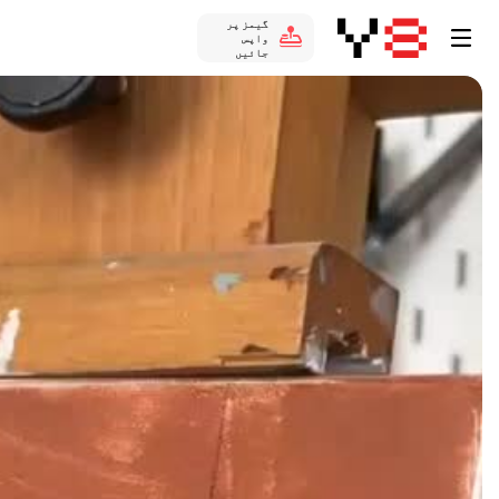
گیمز پر
واپس
جائیں
Auto
144p
240p