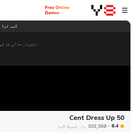
50 Cent Dress Up
8.4
302,598 بار کھیلا گیا