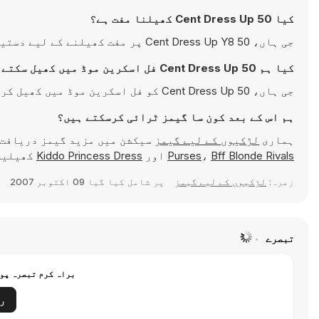
کیا 50 Cent Dress Up کھیلنا مفت ہے؟
جی ہاں، 50 Cent Dress Up Y8 پر مفت کھیلنے کے لیے دستیاب ہے اور براہِ راست آپ کے براؤزر میں چلتی ہے۔
کیا ہم 50 Cent Dress Up فل اسکرین موڈ میں کھیل سکتے ہیں؟
جی ہاں، 50 Cent Dress Up کو فل اسکرین موڈ میں کھیل کر زیادہ دلچسپ تجربہ حاصل کیا جا سکتا ہے۔
ہم اس کے بعد کون سا گیمز ٹرائی کرسکتے ہیں؟
ہماری
لڑکیوں کے لیے گیمز
سیکشن میں مزید گیمز دریافت 
Bff Blonde Rivals
،
Purses
اور
Kiddo Princess Dress
کھیلیں — یہ سب Y8 Games پ
زمرہ:
لڑکیوں کے لیے گیمز
پر شامل کیا گیا
09 اکتوبر 2007
تبصرے
براہ کرم تبصرہ پوس
ر