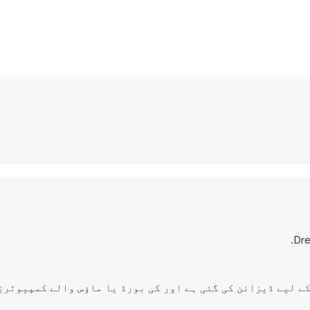
Dre
 ٹاپ پر کھیلنے کے لیے ڈیزائن کی گئی ہے اور کی بورڈ یا ماؤس والے کمپیو