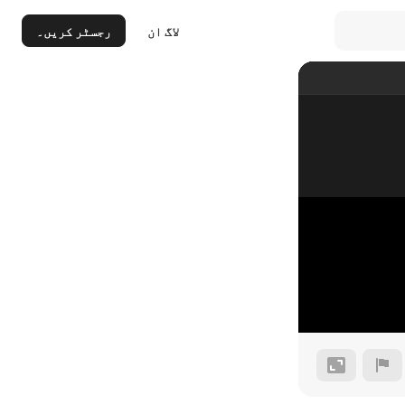
لاگ ان
رجسٹر کریں۔