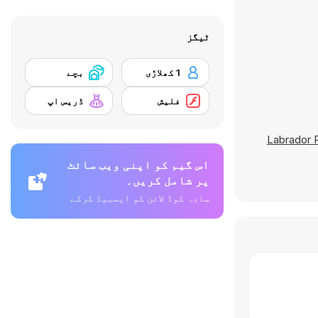
ٹیگز
1 کھلاڑی
بچے
فلیش
ڈریس اپ
Labrador 
اس گیم کو اپنی ویب سائٹ
پر شامل کریں۔
سادہ کوڈ لائن کو ایمبیڈ کرکے