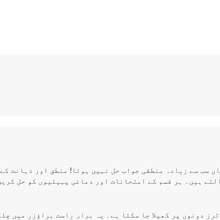
اں سب سے زیادہ منطقی جواب حل نہیں ہوتا! منطق اور ذہانت کے 
لتے ہیں۔ ہر قسم کے امتحانات اور دماغی پہیلیوں کو حل کریں
 ٹاپ کمپیوٹرز دونوں پر کھیلا جا سکتا ہے۔ یہ براہِ راست براؤزر میں چ