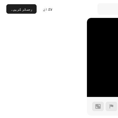
لاگ ان
رجسٹر کریں۔