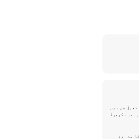
کھیل جن میں
۔ مزے کریں!
لتا ہے اور