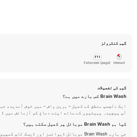
گیم کنٹرولز
Fullscreen (page)
Interact
گیم کی تفصیلات
Brain Wash کس بارے میں ہے؟
ایک دلچسپ منطق کے کھیل - برین واش - میں خوش آمدید، جہ
آپ پیچیدہ پہیلیوں کے ساتھ اپنے دماغ کو آزمائش میں ڈا
کیا ہم Brain Wash موبائل پر کھیل سکتے ہیں؟
جی ہاں، Brain Wash موبائل ڈیوائسز اور ڈیسک