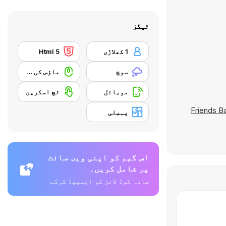
ٹیگز
1 کھلاڑی
Html 5
سوچ
ماؤس کی مہارت
موبائل
ٹچ اسکرین
Friends Ba
پہیلی
اس گیم کو اپنی ویب سائٹ
پر شامل کریں۔
سادہ کوڈ لائن کو ایمبیڈ کرکے