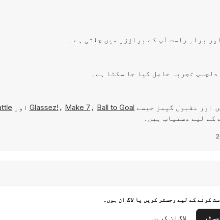
ں اور مقبول گیمز جیسے
Ball to Goal
،
Make 7
،
Glassez!
اور
ttle
ٹ کرنے کے لیے رجسٹر کریں یا لاگ ان ہوں۔
جسٹر
لاگ ان کریں