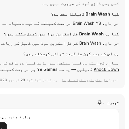
کسی بھی ڈاؤن لوڈ کی ضرورت نہیں ہے۔
کیا Brain Wash کھیلنا مفت ہے؟
جی ہاں، Brain Wash Y8 پر مفت کھیلنے کے لیے دستیاب ہے اور براہِ راست آپ کے براؤزر میں چلتی ہے۔
کیا ہم Brain Wash فل اسکرین موڈ میں کھیل سکتے ہیں؟
جی ہاں، Brain Wash کو فل اسکرین موڈ میں کھیل کر زیادہ دلچسپ تجربہ حاصل کیا جا سکتا ہے۔
ہم اس کے بعد کون سا گیمز ٹرائی کرسکتے ہیں؟
ہماری
ٹچ اسکرین گیمز
سیکشن میں مزید گیمز دریافت کری
Knock Down
کھیلیں — یہ سب Y8 Games پر ہر وقت کھیلنے کے لیے دستیاب ہیں۔
زمرہ:
مزیدار اور انوکھے گیمز
پر شامل کیا گیا
28 نومبر 2020
تبصرے
براہ کرم تبصرہ پوس
ر