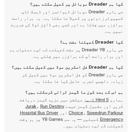
کیا ہم Dreader موبائل پر کھیل سکتے ہیں؟
جی ہاں، Dreader موبائل ڈیوائسز اور ڈیسک ٹاپ
کمپیوٹرز دونوں پر کھیلا جا سکتا ہے۔ یہ براہِ راست
براؤزر میں چلتا ہے اور کسی بھی ڈاؤن لوڈ کی ضرورت
نہیں ہے۔
کیا Dreader کھیلنا مفت ہے؟
جی ہاں، Dreader Y8 پر مفت کھیلنے کے لیے دستیاب ہے
اور براہِ راست آپ کے براؤزر میں چلتی ہے۔
کیا ہم Dreader فل اسکرین موڈ میں کھیل سکتے ہیں؟
جی ہاں، Dreader کو فل اسکرین موڈ میں کھیل کر
زیادہ دلچسپ تجربہ حاصل کیا جا سکتا ہے۔
ہم اس کے بعد کون سا گیمز ٹرائی کرسکتے ہیں؟
ہماری
Html 5 گیمز
سیکشن میں مزید گیمز دریافت
کریں اور مقبول گیمز جیسے
Run Destiny
،
Jurak
Speedrun Parkour
،
Choice
اور
Hospital Bus Driver
Emergency
کھیلیں — یہ سب Y8 Games پر ہر وقت
کھیلنے کے لیے دستیاب ہیں۔