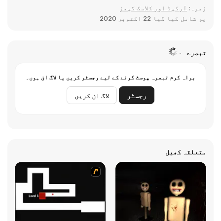
زمرہ:
آرکیڈ اور کلاسک گیمز
پر شامل کیا گیا
22 اکتوبر 2020
تبصرے
براہ کرم تبصرہ پوسٹ کرنے کے لیے رجسٹر کریں یا لاگ ان ہوں۔
رجسٹر
لاگ ان کریں
متعلقہ کھیل