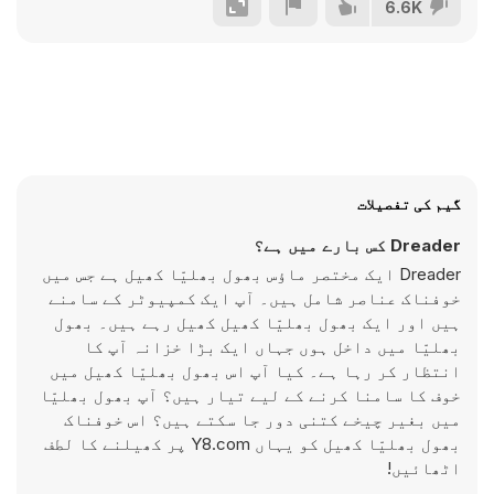
6.6K
گیم کی تفصیلات
Dreader کس بارے میں ہے؟
Dreader ایک مختصر ماؤس بھول بھلیّا کھیل ہے جس میں
خوفناک عناصر شامل ہیں۔ آپ ایک کمپیوٹر کے سامنے
ہیں اور ایک بھول بھلیّا کھیل کھیل رہے ہیں۔ بھول
بھلیّا میں داخل ہوں جہاں ایک بڑا خزانہ آپ کا
انتظار کر رہا ہے۔ کیا آپ اس بھول بھلیّا کھیل میں
خوف کا سامنا کرنے کے لیے تیار ہیں؟ آپ بھول بھلیّا
میں بغیر چیخے کتنی دور جا سکتے ہیں؟ اس خوفناک
بھول بھلیّا کھیل کو یہاں Y8.com پر کھیلنے کا لطف
اٹھائیں!