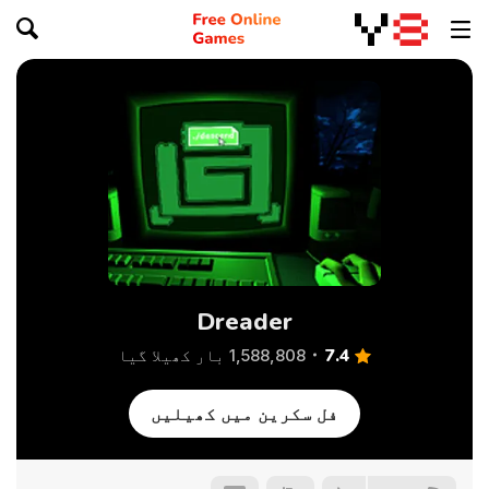
Dreader
7.4
1,588,808 بار کھیلا گیا
فل سکرین میں کھیلیں