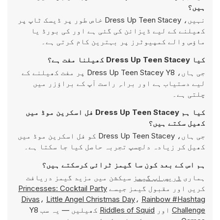
ہیں؟
نہیں، Dress Up Teen Stacey خاص طور پر ڈیسک ٹاپ پر
کھیلنے کے لیے ڈیزائن کی گئی ہے اور کی بورڈ یا
ماؤس والے کمپیوٹرز پر بہترین کام کرتی ہے۔
کیا Dress Up Teen Stacey کھیلنا مفت ہے؟
جی ہاں، Dress Up Teen Stacey Y8 پر مفت کھیلنے کے
لیے دستیاب ہے اور براہِ راست آپ کے براؤزر میں
چلتی ہے۔
کیا ہم Dress Up Teen Stacey فل اسکرین موڈ میں
کھیل سکتے ہیں؟
جی ہاں، Dress Up Teen Stacey کو فل اسکرین موڈ میں
کھیل کر زیادہ دلچسپ تجربہ حاصل کیا جا سکتا ہے۔
ہم اس کے بعد کون سا گیمز ٹرائی کرسکتے ہیں؟
ہماری
ڈریس اپ گیمز
سیکشن میں مزید گیمز دریافت
کریں اور مقبول گیمز جیسے
Princesses: Cocktail Party
Divas
،
Little Angel Christmas Day
،
Rainbow #Hashtag
Challenge
اور
Riddles of Squid
کھیلیں — یہ سب Y8