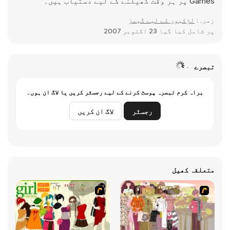
Games پر ہر وقت کھیلنے کے لیے دستیاب ہیں۔
زمرہ:
لڑکیوں کے لیے گیمز
پر شامل کیا گیا
23 اکتوبر 2007
تبصرے
براہ کرم تبصرہ پوسٹ کرنے کے لیے رجسٹر کریں یا لاگ ان ہوں۔
رجسٹر
لاگ ان کریں
متعلقہ کھیل