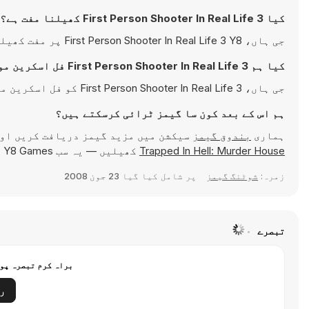
کیا First Person Shooter In Real Life 3 کھیلنا مفت ہے؟
جی ہاں، First Person Shooter In Real Life 3 Y8 پر مفت کھیلنے کے لیے دستیاب ہے اور براہِ راست آپ کے براؤزر میں چلتی ہے۔
کیا ہم First Person Shooter In Real Life 3 فل اسکرین موڈ میں کھیل سکتے ہیں؟
جی ہاں، First Person Shooter In Real Life 3 کو فل اسکرین موڈ میں کھیل کر زیادہ دلچسپ تجربہ حاصل کیا جا سکتا ہے۔
ہم اس کے بعد کون سا گیمز ٹرائی کرسکتے ہیں؟
ہماری
بندوق گیمز
سیکشن میں مزید گیمز دریافت کریں او
Trapped In Hell: Murder House
کھیلیں — یہ سب Y8 Games پر ہر وقت کھیلنے کے لیے دستیاب ہیں۔
زمرہ:
شوٹنگ گیمز
پر شامل کیا گیا
23 جون 2008
تبصرے
براہ کرم تبصرہ پوس
ر