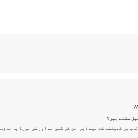
Wa
First Person Sh خاص طور پر ڈیسک ٹاپ پر کھیلنے کے لیے ڈیزائن کی گئی ہے اور کی بورڈ یا ما