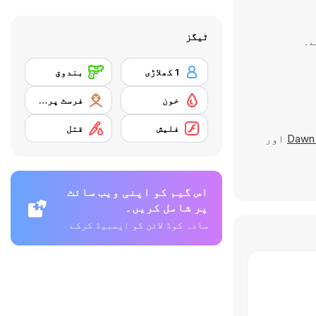
ٹیگز
1 کھلاڑی
بندوق
خون
فرسٹ پرسن شوٹر
فلیش
قتل
Dawn 
اور
اس گیم کو اپنی ویب سائٹ
پر شامل کریں۔
سادہ کوڈ لائن کو ایمبیڈ کرکے