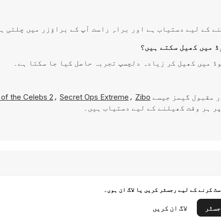
ر مقبول گیمز جیسے
Zibo
،
Secret Ops Extreme
،
of the Celebs 2
ٹ کرنے کے لیے رجسٹر کریں یا لاگ ان ہوں۔
جسٹر
لاگ ان کریں