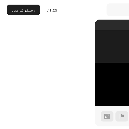
لاگ ان
رجسٹر کریں۔