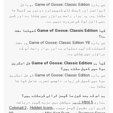
جی ہاں، Game of Goose: Classic Edition موبائل
ڈیوائسز اور ڈیسک ٹاپ کمپیوٹرز دونوں پر کھیلا جا
سکتا ہے۔ یہ براہِ راست براؤزر میں چلتا ہے اور کسی
بھی ڈاؤن لوڈ کی ضرورت نہیں ہے۔
کیا Game of Goose: Classic Edition کھیلنا مفت
ہے؟
جی ہاں، Game of Goose: Classic Edition Y8 پر مفت
کھیلنے کے لیے دستیاب ہے اور براہِ راست آپ کے
براؤزر میں چلتی ہے۔
کیا ہم Game of Goose: Classic Edition فل اسکرین
موڈ میں کھیل سکتے ہیں؟
جی ہاں، Game of Goose: Classic Edition کو فل اسکرین
موڈ میں کھیل کر زیادہ دلچسپ تجربہ حاصل کیا جا
سکتا ہے۔
ہم اس کے بعد کون سا گیمز ٹرائی کرسکتے ہیں؟
ہماری
Html 5 گیمز
سیکشن میں مزید گیمز دریافت
کریں اور مقبول گیمز جیسے
،
Hidden Icons
،
Coloruid 2