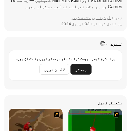
Postman Simon
اور
Mini Kart Rush
کھیلیں — یہ سب Y8
Games پر ہر وقت کھیلنے کے لیے دستیاب ہیں۔
زمرہ:
آرکیڈ اور کلاسک گیمز
پر شامل کیا گیا
03 اپریل 2024
تبصرے
براہ کرم تبصرہ پوسٹ کرنے کے لیے رجسٹر کریں یا لاگ ان ہوں۔
رجسٹر
لاگ ان کریں
متعلقہ کھیل