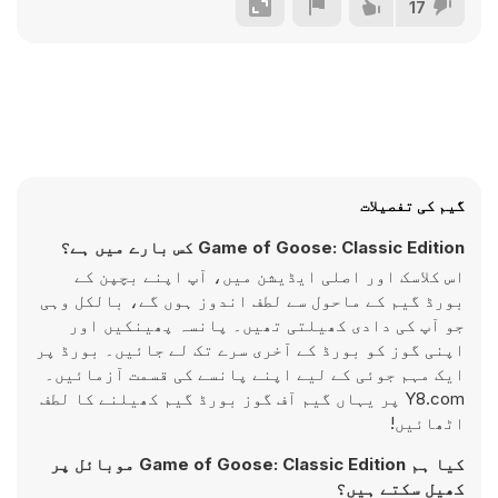
17
گیم کی تفصیلات
Game of Goose: Classic Edition کس بارے میں ہے؟
اس کلاسک اور اصلی ایڈیشن میں، آپ اپنے بچپن کے
بورڈ گیم کے ماحول سے لطف اندوز ہوں گے، بالکل وہی
جو آپ کی دادی کھیلتی تھیں۔ پانسہ پھینکیں اور
اپنی گوز کو بورڈ کے آخری سرے تک لے جائیں۔ بورڈ پر
ایک مہم جوئی کے لیے اپنے پانسے کی قسمت آزمائیں۔
Y8.com پر یہاں گیم آف گوز بورڈ گیم کھیلنے کا لطف
اٹھائیں!
کیا ہم Game of Goose: Classic Edition موبائل پر
کھیل سکتے ہیں؟