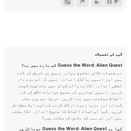
22
گیم کی تفصیلات
Guess the Word: Alien Quest کس بارے میں ہے؟
دو چھوٹے خلائی مخلوق سیارہ زمین پر کریش کر گئے
ہیں اور انہیں بالکل اندازہ نہیں کہ اس مزے دار
لفظی اندازہ لگانے والے کوئز میں بات چیت کیسے
کریں۔ انہیں تصاویر کے صحیح جوابات تلاش کر کے
الفاظ سیکھنے میں مدد کریں۔ حروف بھریں، سکے
کمانے اور مزید زمرے ان لاک کرنے کے لیے ایک سطح حل
کریں۔ کیا آپ تمام الفاظ کا صحیح اندازہ لگا سکتے
ہیں اور اس مہم کو مکمل کر سکتے ہیں؟
کیا ہم Guess the Word: Alien Quest موبائل پر