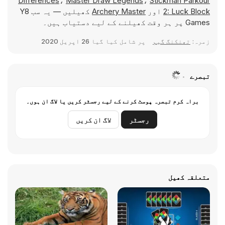
Differences
،
Master Draw Legends
،
Stickman Parkour
2: Luck Block
اور
Archery Master
کھیلیں — یہ سب Y8
Games پر ہر وقت کھیلنے کے لیے دستیاب ہیں۔
زمرہ:
تھنکنگ گیم
پر شامل کیا گیا
26 اپریل 2020
تبصرے
براہ کرم تبصرہ پوسٹ کرنے کے لیے رجسٹر کریں یا لاگ ان ہوں۔
رجسٹر
لاگ ان کریں
متعلقہ کھیل