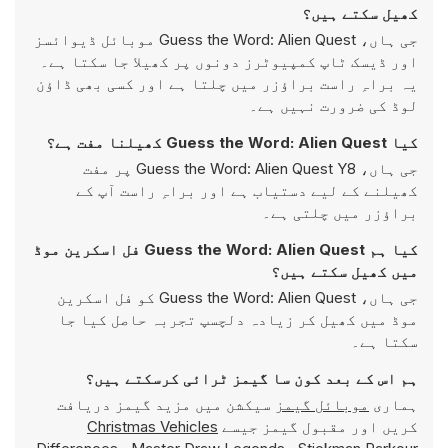
کھیل سکتے ہیں؟
جی ہاں، Guess the Word: Alien Quest موبائل ڈیوائسز
اور ڈیسک ٹاپ کمپیوٹرز دونوں پر کھیلا جا سکتا ہے۔
یہ براہِ راست براؤزر میں چلتا ہے اور کسی بھی ڈاؤن
لوڈ کی ضرورت نہیں ہے۔
کیا Guess the Word: Alien Quest کھیلنا مفت ہے؟
جی ہاں، Guess the Word: Alien Quest Y8 پر مفت
کھیلنے کے لیے دستیاب ہے اور براہِ راست آپ کے
براؤزر میں چلتی ہے۔
کیا ہم Guess the Word: Alien Quest فل اسکرین موڈ
میں کھیل سکتے ہیں؟
جی ہاں، Guess the Word: Alien Quest کو فل اسکرین
موڈ میں کھیل کر زیادہ دلچسپ تجربہ حاصل کیا جا
سکتا ہے۔
ہم اس کے بعد کون سا گیمز ٹرائی کرسکتے ہیں؟
ہماری
موبائل گیمز
سیکشن میں مزید گیمز دریافت
کریں اور مقبول گیمز جیسے
Christmas Vehicles