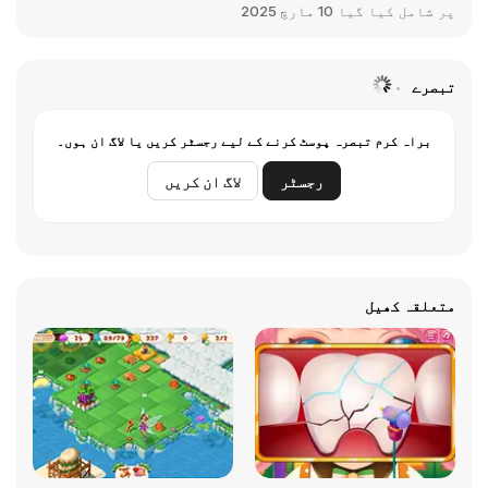
پر شامل کیا گیا
10 مارچ 2025
تبصرے
براہ کرم تبصرہ پوسٹ کرنے کے لیے رجسٹر کریں یا لاگ ان ہوں۔
رجسٹر
لاگ ان کریں
متعلقہ کھیل