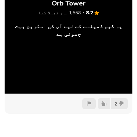
Orb Tower
8.2
1,558 بار کھیلا گیا
یہ گیم کھیلنے کے لیے آپ کی اسکرین بہت
چھوٹی ہے
2