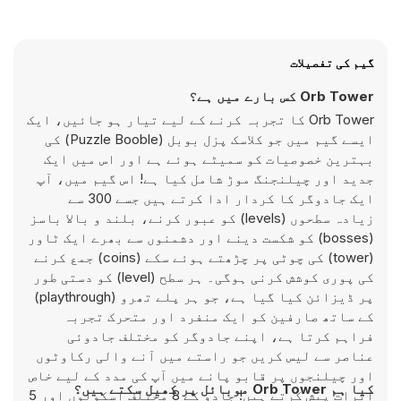
گیم کی تفصیلات
Orb Tower کس بارے میں ہے؟
Orb Tower کا تجربہ کرنے کے لیے تیار ہو جائیں، ایک
ایسے گیم میں جو کلاسک پزل بوبل (Puzzle Booble) کی
بہترین خصوصیات کو سمیٹے ہوئے ہے اور اس میں ایک
جدید اور چیلنجنگ موڑ شامل کیا ہے! اس گیم میں، آپ
ایک جادوگر کا کردار ادا کرتے ہیں جسے 300 سے
زیادہ سطحوں (levels) کو عبور کرنے، بلند و بالا باسز
(bosses) کو شکست دینے اور دشمنوں سے بھرے ایک ٹاور
(tower) کی چوٹی پر چڑھتے ہوئے سکے (coins) جمع کرنے
کی پوری کوشش کرنی ہوگی۔ ہر سطح (level) کو دستی طور
پر ڈیزائن کیا گیا ہے، جو ہر پلے تھرو (playthrough)
کے ساتھ صارفین کو ایک منفرد اور متحرک تجربہ
فراہم کرتا ہے، اپنے جادوگر کو مختلف جادوئی
عناصر سے لیس کریں جو راستے میں آنے والی رکاوٹوں
اور چیلنجوں پر قابو پانے میں آپ کی مدد کے لیے خاص
کیا ہم Orb Tower موبائل پر کھیل سکتے ہیں؟
اثرات پیش کرتے ہیں! جادو کے 8 مختلف اسکولوں اور 5