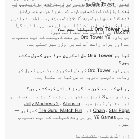
نہیں، Orb Tower خاص طور پر ڈیسک ٹاپ پر کھیلنے کے
ظالم باسز (bosses) کے چوٹی پر انتظار کے ساتھ، ہر
لیے ڈیزائن کی گئی ہے اور کی بورڈ یا ماؤس والے
جنگ مہارت کا امتحان بن جائے گی – خوبصورت پکسل
کمپیوٹرز پر بہترین کام کرتی ہے۔
آرٹ گرافکس اور حیرت انگیز موسیقی سے لطف اٹھائیں
جو ایک پرانی اور لت لگانے والی فضا پیدا کرے گی!
کیا Orb Tower کھیلنا مفت ہے؟
Y8.com پر اس گیم سے لطف اٹھائیں!
جی ہاں، Orb Tower Y8 پر مفت کھیلنے کے لیے دستیاب
ہے اور براہِ راست آپ کے براؤزر میں چلتی ہے۔
کیا ہم Orb Tower فل اسکرین موڈ میں کھیل سکتے
ہیں؟
جی ہاں، Orb Tower کو فل اسکرین موڈ میں کھیل کر
زیادہ دلچسپ تجربہ حاصل کیا جا سکتا ہے۔
ہم اس کے بعد کون سا گیمز ٹرائی کرسکتے ہیں؟
ہماری
میچ 3 گیمز
سیکشن میں مزید گیمز دریافت کریں
اور مقبول گیمز جیسے
Aliens in
،
Jelly Madness 2
Star Pops
،
Chain
اور
Tile Guru: Match Fun
کھیلیں —
یہ سب Y8 Games پر ہر وقت کھیلنے کے لیے دستیاب
ہیں۔
زمرہ:
آرکیڈ اور کلاسک گیمز