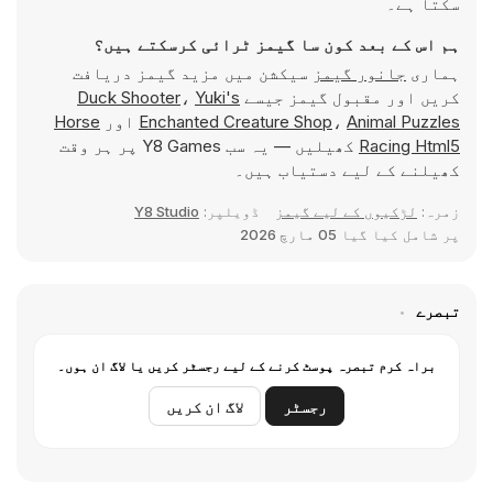
سکتا ہے۔
ہم اس کے بعد کون سا گیمز ٹرائی کرسکتے ہیں؟
ہماری
جانور گیمز
سیکشن میں مزید گیمز دریافت
کریں اور مقبول گیمز جیسے
Yuki's
،
Duck Shooter
Animal Puzzles
،
Enchanted Creature Shop
اور
Horse
Racing Html5
کھیلیں — یہ سب Y8 Games پر ہر وقت
کھیلنے کے لیے دستیاب ہیں۔
زمرہ:
لڑکیوں کے لیے گیمز
ڈویلپر:
Y8 Studio
پر شامل کیا گیا
05 مارچ 2026
تبصرے
براہ کرم تبصرہ پوسٹ کرنے کے لیے رجسٹر کریں یا لاگ ان ہوں۔
رجسٹر
لاگ ان کریں