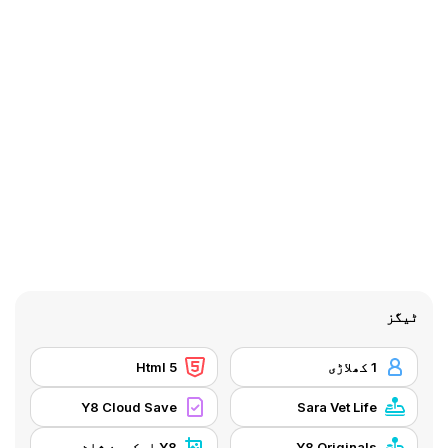
ٹیگز
1 کھلاڑی
Html 5
Y8 Cloud Save
Sara Vet Life
Y8 Originals
Y8 اسکرین شاٹ