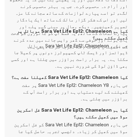
اور آرام دہ محسوس کرے۔ جب یہ بہتر محسوس کرنے
لگے، تو اسے پیارے لوازمات کے ساتھ سجانے کا مزہ
لیں اور اس کے شکر گزار مالک کے ساتھ ایک یادگار
تصویر کھینچیں۔ دیکھ بھال پر مبنی گیم پلے اور
کیا ہم Sara Vet Life Ep12: Chameleon موبائل پر
پیارے لمحات کے ساتھ، یہ قسط آپ کو جانوروں کو صحت
کھیل سکتے ہیں؟
یاب ہونے اور خوشی سے گھر واپس جانے میں مدد کرنے
جی ہاں، Sara Vet Life Ep12: Chameleon موبائل
کے اطمینان بخش کام کا تجربہ کرنے دیتی ہے۔
ڈیوائسز اور ڈیسک ٹاپ کمپیوٹرز دونوں پر کھیلا جا
سکتا ہے۔ یہ براہِ راست براؤزر میں چلتا ہے اور کسی
بھی ڈاؤن لوڈ کی ضرورت نہیں ہے۔
کیا Sara Vet Life Ep12: Chameleon کھیلنا مفت ہے؟
جی ہاں، Sara Vet Life Ep12: Chameleon Y8 پر مفت
کھیلنے کے لیے دستیاب ہے اور براہِ راست آپ کے
براؤزر میں چلتی ہے۔
کیا ہم Sara Vet Life Ep12: Chameleon فل اسکرین
موڈ میں کھیل سکتے ہیں؟
جی ہاں، Sara Vet Life Ep12: Chameleon کو فل اسکرین
موڈ میں کھیل کر زیادہ دلچسپ تجربہ حاصل کیا جا