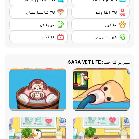
Y8 اکاؤنٹ
Y8 کامیابیاں
جانور
موبائل
ٹچ اسکرین
ڈاکٹر
سیریز کا حصہ: SARA VET LIFE