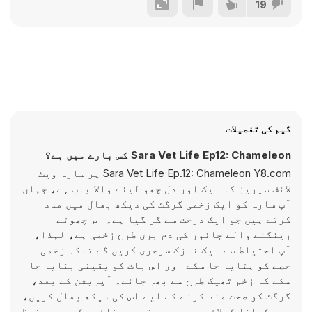
19
گیم کی تفصیلات
Sara Vet Life Ep12: Chameleon کس بارے میں ہے؟
Sara Vet Life Ep.12: Chameleon Y8.com پر سارہ ویٹ
لائف سیریز کا ایک اور دل چھو لینے والا باب ہے، جہاں
آپ سارہ کو ایک زخمی گرگٹ کی دیکھ بھال میں مدد
کرتے ہیں جو ایک درخت سے گر گیا ہے۔ اس چھوٹے
رینگنے والے جانور کی دم بری طرح زخمی ہے، لہذا،
آپ احتیاط سے ایک نازک سرجری کریں گے تاکہ زخمی
حصے کو ہٹایا جا سکے اور اس بات کو یقینی بنایا جا
سکے کہ زخم ٹھیک طرح سے بھر جائے۔ آپریشن کے بعد،
گرگٹ کو صحت مند کرنے کے لیے اس کی دیکھ بھال کریں،
اسے کھانا کھلائیں اور یہ یقینی بنائیں کہ یہ محفوظ