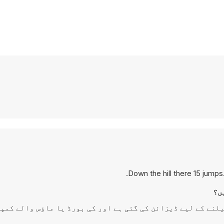
Down the hill there 15 jumps
ر پر ڈیسک ٹاپ پر کھیلنے کے لیے ڈیزائن کی گئی ہے اور کی بورڈ یا ماؤس والے ک