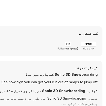
گیم کنٹرولز
Fullscreen (page)
do a trick
گیم کی تفصیلات
Sonic 3D Snowboarding کس بارے میں ہے؟
. See how high you can get your run out of ramps to jump off.
کیا ہم Sonic 3D Snowboarding موبائل پر کھیل سکتے ہیں؟
نہیں، Sonic 3D Snowboarding خاص طو
بہترین کام کرتی ہے۔