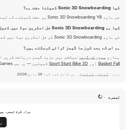
کیا Sonic 3D Snowboarding کھیلنا مفت ہے؟
جی ہاں، Sonic 3D Snowboarding Y8 پر مفت کھیلنے کے لیے دستیاب ہے اور براہِ راست آپ کے براؤزر میں چلتی ہے۔
کیا ہم Sonic 3D Snowboarding فل اسکرین موڈ میں کھیل سکتے ہیں؟
جی ہاں، Sonic 3D Snowboarding کو فل اسکرین موڈ میں کھیل کر زیادہ دلچسپ تجربہ حاصل کیا جا سکتا ہے۔
ہم اس کے بعد کون سا گیمز ٹرائی کرسکتے ہیں؟
ہماری
سپورٹس گیمز
سیکشن میں مزید گیمز دریافت کریں ا
Basket Fall
اور
Sport Stunt Bike 3D
کھیلیں — یہ سب Y8 Games پر ہر وقت کھیلنے کے لیے دستیاب ہیں۔
زمرہ:
کھیلوں کے کھیل
پر شامل کیا گیا
26 مارچ 2008
تبصرے
براہ کرم تبصرہ پوس
ر