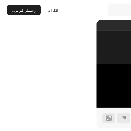
لاگ ان
رجسٹر کریں۔