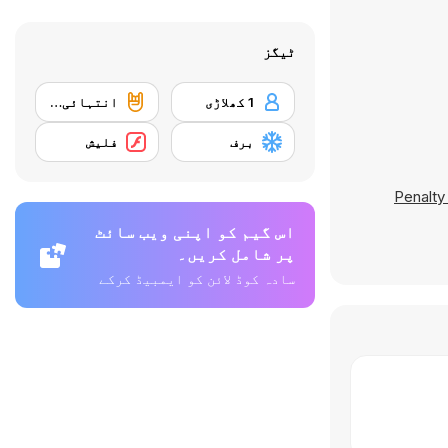
ٹیگز
1 کھلاڑی
انتہائی کھیل
برف
فلیش
Penalty
اس گیم کو اپنی ویب سائٹ
پر شامل کریں۔
سادہ کوڈ لائن کو ایمبیڈ کرکے