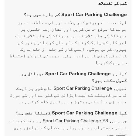
گیم کی تفصیلات
Sport Car Parking Challenge کس بارے میں ہے؟
ایک عمدہ اسپورٹس کار چلانے اور اس سے لطف اندوز
ہونے کا موقع حاصل کریں اور نشان زدہ جگہوں پر
پارکنگ کی جگہ تلاش کریں۔ پارکنگ کی جگہ تلاش کرنے
اور کار کو پارک کرنے کے لیے آپ کو دائیں تیر کی
پیروی کرنی ہوگی۔ اپنی کار کو جلد از جلد پارک
کرنے کی کوشش کریں اور اپنی اسپورٹس کار کو احتیاط
سے پارک کریں!
کیا ہم Sport Car Parking Challenge موبائل پر
کھیل سکتے ہیں؟
نہیں، Sport Car Parking Challenge خاص طور پر ڈیسک
ٹاپ پر کھیلنے کے لیے ڈیزائن کی گئی ہے اور کی بورڈ
یا ماؤس والے کمپیوٹرز پر بہترین کام کرتی ہے۔
کیا Sport Car Parking Challenge کھیلنا مفت ہے؟
جی ہاں، Sport Car Parking Challenge Y8 پر مفت کھیلنے
کے لیے دستیاب ہے اور براہِ راست آپ کے براؤزر میں
چلتی ہے۔