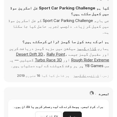
کیا ہم Sport Car Parking Challenge فل اسکرین موڈ
میں کھیل سکتے ہیں؟
جی ہاں، Sport Car Parking Challenge کو فل اسکرین موڈ
میں کھیل کر زیادہ دلچسپ تجربہ حاصل کیا جا سکتا
ہے۔
ہم اس کے بعد کون سا گیمز ٹرائی کرسکتے ہیں؟
ہماری
گاڑی گیمز
سیکشن میں مزید گیمز دریافت کریں
اور مقبول گیمز جیسے
،
Rally Point
،
Desert Drift 3D
Rough Rider Extreme
اور
Turbo Race 3D
کھیلیں — یہ
سب Y8 Games پر ہر وقت کھیلنے کے لیے دستیاب ہیں۔
زمرہ:
ڈرائیونگ گیمز
پر شامل کیا گیا
16 جنوری 2019
تبصرے
براہ کرم تبصرہ پوسٹ کرنے کے لیے رجسٹر کریں یا لاگ ان ہوں۔
رجسٹر
لاگ ان کریں