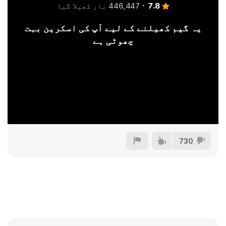
7.8
446,447 بار کھیلا گیا
یہ گیم کھیلنے کے لیے آپ کی اسکرین بہت
چھوٹی ہے
730