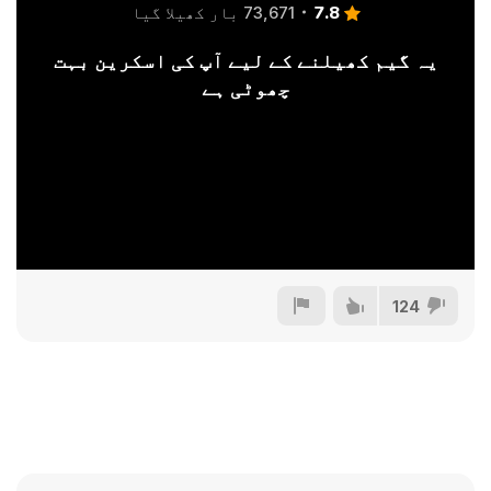
7.8
73,671 بار کھیلا گیا
یہ گیم کھیلنے کے لیے آپ کی اسکرین بہت
چھوٹی ہے
124