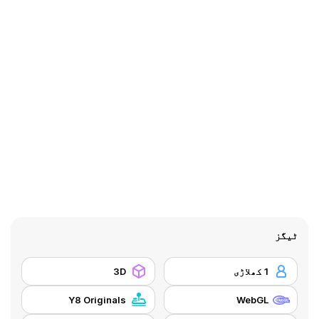
ٹیگز
1 کھلاڑی
3D
Y8 Originals
WebGL