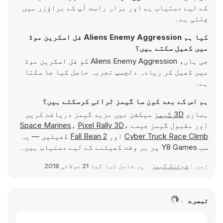
کے لیے دستیاب ہے اور براہِ راست آپ کے براؤزر میں
چلتی ہے۔
کیا ہم Aliens Enemy Aggression فل اسکرین موڈ
میں کھیل سکتے ہیں؟
جی ہاں، Aliens Enemy Aggression کو فل اسکرین موڈ
میں کھیل کر زیادہ دلچسپ تجربہ حاصل کیا جا سکتا
ہے۔
ہم اس کے بعد کون سا گیمز ٹرائی کرسکتے ہیں؟
ہماری
3D گیمز
سیکشن میں مزید گیمز دریافت کریں
اور مقبول گیمز جیسے
،
Pixel Rally 3D
،
Space Marines
Cyber Truck Race Climb
اور
Fall Bean 2
کھیلیں — یہ
سب Y8 Games پر ہر وقت کھیلنے کے لیے دستیاب ہیں۔
زمرہ:
شوٹنگ گیمز
پر شامل کیا گیا
21 جولائی 2018
تبصرے