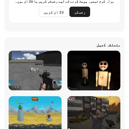
براہ کرم تبصرہ پوسٹ کرنے کے لیے رجسٹر کریں یا لاگ ان ہوں۔
رجسٹر
لاگ ان کریں
متعلقہ کھیل