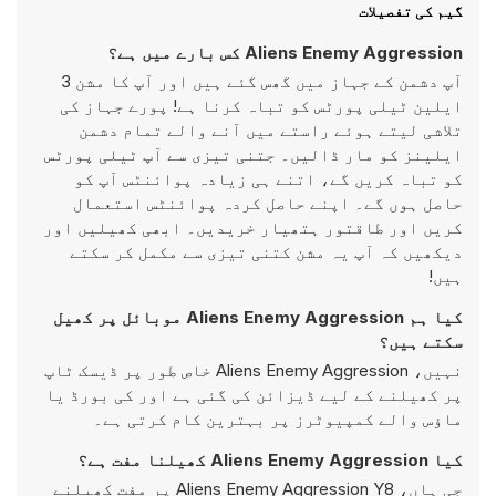
گیم کی تفصیلات
Aliens Enemy Aggression کس بارے میں ہے؟
آپ دشمن کے جہاز میں گھس گئے ہیں اور آپ کا مشن 3
ایلین ٹیلی پورٹس کو تباہ کرنا ہے! پورے جہاز کی
تلاشی لیتے ہوئے راستے میں آنے والے تمام دشمن
ایلینز کو مار ڈالیں۔ جتنی تیزی سے آپ ٹیلی پورٹس
کو تباہ کریں گے، اتنے ہی زیادہ پوائنٹس آپ کو
حاصل ہوں گے۔ اپنے حاصل کردہ پوائنٹس استعمال
کریں اور طاقتور ہتھیار خریدیں۔ ابھی کھیلیں اور
دیکھیں کہ آپ یہ مشن کتنی تیزی سے مکمل کر سکتے
ہیں!
کیا ہم Aliens Enemy Aggression موبائل پر کھیل
سکتے ہیں؟
نہیں، Aliens Enemy Aggression خاص طور پر ڈیسک ٹاپ
پر کھیلنے کے لیے ڈیزائن کی گئی ہے اور کی بورڈ یا
ماؤس والے کمپیوٹرز پر بہترین کام کرتی ہے۔
کیا Aliens Enemy Aggression کھیلنا مفت ہے؟
جی ہاں، Aliens Enemy Aggression Y8 پر مفت کھیلنے