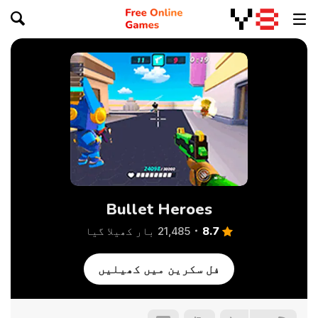
Bullet Heroes
8.7
21,485 بار کھیلا گیا
فل سکرین میں کھیلیں