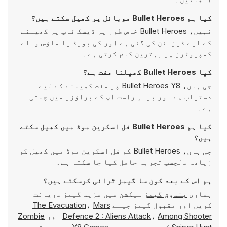
کیا ہم Bullet Heroes موبائل پر کھیل سکتے ہیں؟
نہیں، Bullet Heroes خاص طور پر ڈیسک ٹاپ پر کھیلنے
کے لیے ڈیزائن کی گئی ہے اور کی بورڈ یا ماؤس والے
کمپیوٹرز پر بہترین کام کرتی ہے۔
کیا Bullet Heroes کھیلنا مفت ہے؟
جی ہاں، Bullet Heroes Y8 پر مفت کھیلنے کے لیے
دستیاب ہے اور براہِ راست آپ کے براؤزر میں چلتی
ہے۔
کیا ہم Bullet Heroes فل اسکرین موڈ میں کھیل سکتے
ہیں؟
جی ہاں، Bullet Heroes کو فل اسکرین موڈ میں کھیل کر
زیادہ دلچسپ تجربہ حاصل کیا جا سکتا ہے۔
ہم اس کے بعد کون سا گیمز ٹرائی کرسکتے ہیں؟
ہماری
بندوق گیمز
سیکشن میں مزید گیمز دریافت
کریں اور مقبول گیمز جیسے
Mars
،
The Evacuation
Among Shooter
،
Defence 2 : Aliens Attack
اور
Zombie