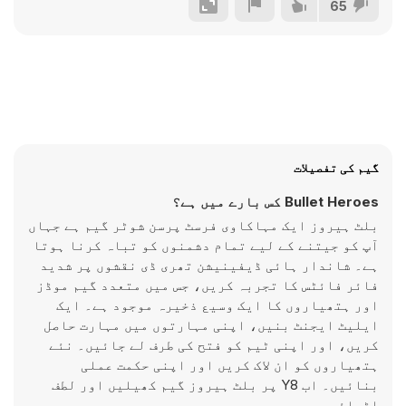
65
گیم کی تفصیلات
Bullet Heroes کس بارے میں ہے؟
بلٹ ہیروز ایک مہاکاوی فرسٹ پرسن شوٹر گیم ہے جہاں
آپ کو جیتنے کے لیے تمام دشمنوں کو تباہ کرنا ہوتا
ہے۔ شاندار ہائی ڈیفینیشن تھری ڈی نقشوں پر شدید
فائر فائٹس کا تجربہ کریں، جس میں متعدد گیم موڈز
اور ہتھیاروں کا ایک وسیع ذخیرہ موجود ہے۔ ایک
ایلیٹ ایجنٹ بنیں، اپنی مہارتوں میں مہارت حاصل
کریں، اور اپنی ٹیم کو فتح کی طرف لے جائیں۔ نئے
ہتھیاروں کو ان لاک کریں اور اپنی حکمت عملی
بنائیں۔ اب Y8 پر بلٹ ہیروز گیم کھیلیں اور لطف
اٹھائیں۔