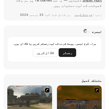
Sniper Hunt
کھیلیں — یہ سب Y8 Games پر ہر وقت
کھیلنے کے لیے دستیاب ہیں۔
زمرہ:
شوٹنگ گیمز
پر شامل کیا گیا
23 نومبر 2024
تبصرے
براہ کرم تبصرہ پوسٹ کرنے کے لیے رجسٹر کریں یا لاگ ان ہوں۔
رجسٹر
لاگ ان کریں
متعلقہ کھیل