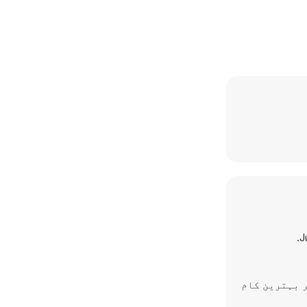
J
 پر بہترین کام