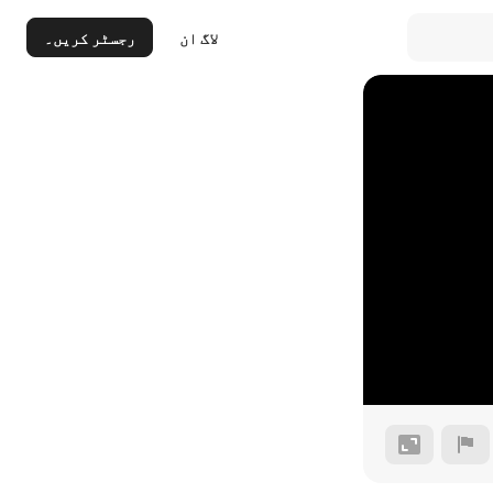
لاگ ان
رجسٹر کریں۔