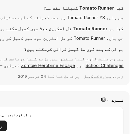
کیا Tomato Runner کھیلنا مفت ہے؟
جی ہاں، Tomato Runner Y8 پر مفت کھیلنے کے لیے دستیاب ہے اور براہِ راست آپ کے براؤزر میں چلتی ہے۔
کیا ہم Tomato Runner فل اسکرین موڈ میں کھیل سکتے ہیں؟
جی ہاں، Tomato Runner کو فل اسکرین موڈ میں کھیل کر زیادہ دلچسپ تجربہ حاصل کیا جا سکتا ہے۔
ہم اس کے بعد کون سا گیمز ٹرائی کرسکتے ہیں؟
ہماری
پلیٹ فارم گیمز
سیکشن میں مزید گیمز دریافت کری
School Challenges
اور
Zombie Herobrine Escape
کھیلیں — یہ سب Y8 Games پر ہر وقت 
زمرہ:
مہارت کے کھیل
پر شامل کیا گیا
04 نومبر 2019
تبصرے
براہ کرم تبصرہ پوس
ر