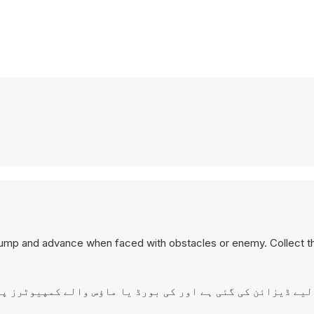
ump and advance when faced with obstacles or enemy. Collect the
پر کھیلنے کے لیے ڈیزائن کی گئی ہے اور کی بورڈ یا ماؤس والے کمپیوٹرز