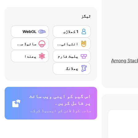
ٹیگز
1 کھلاڑی
WebGL
انتہائی کھیل
سائیڈ سکولنگ
پلیٹ فارم
پھندا
Among Stac
چھلانگ
اس گیم کو اپنی ویب سائٹ
پر شامل کریں۔
سادہ کوڈ لائن کو ایمبیڈ کرکے